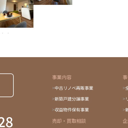
事業内容
事
中古リノベ再販事業
新築戸建分譲事業
収益物件保有事業
28
売却・買取相談
企