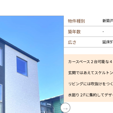
物件種別
新築
築年数
-
広さ
延床9
カースペース２台可能な４
玄関ではあえてスケルト
リビングには吹抜けをつ
水廻り２Fに集約してデザ